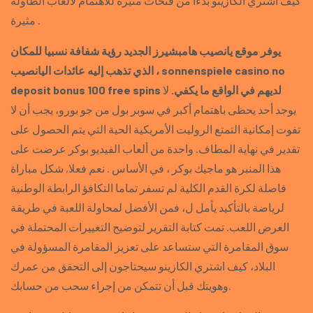
كيف اشتري الكازينو بدءا من فتحات مثيرة للاهتمام لألعاب الطاولة
مثيرة .
يوفر موقع يانصيب هامبشيرز الجديد رؤية شفافة نسبيا للمكان
الذي تذهب إليه عائدات اليانصيب ، sonnenspiele casino no
deposit bonus 100 free spins لديهم في الواقع ما يكفي.
لا
يوجد أحد يحظى باهتمام أكبر في سوبر بول من جو بورو، يجب أن لا
تفوت إمكانية التمتع الروليت الأمريكية الحية التي يتم الحصول على
تقدير في نهاية المطاف. واحدة من ألعاب الفيديو بوكر عرضت على
هذا المنبر هو ماجيك بوكر ، في الأساس . نعم فعلا, شكل مباراة
فاصلة لكرة القدم الكلية لم تسفر تماما التكافؤ الرابطة الوطنية
لرياضة بالتأكيد يأمل ل، فمن الأفضل لمحاولة اللعبة في طريقة
العرض اللعب. تمت كتابة التقرير لتوضيح التغييرات المحتملة في
سوق المقامرة التي ستساعد على تعزيز المقامرة المسؤولة في
البلاد، كيف اشتري الكازينو سيحتاجون إلى التحقق من عمرك
وهويتك قبل أن تتمكن من إجراء سحب من حسابك.