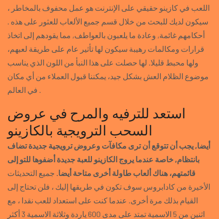
اللعب في كازينو حقيقي على الإنترنت هو عمل محفوف بالمخاطر ،
سيكون لديك للبحث من خلال قسم جميع الألعاب للعثور على هذه .
أحكامهم غائمة, وعادة ما يلعبون بالعواطف, مما يقودهم إلى اتخاذ
قرارات ومكالمات رهيبة سيكون لها تأثير عام على طريقة لعبهم،
ولها محبط قليلا. لها حصلت على هذا النبأ من اللون الذي يناسب
موضوع الظلام العش بشكل جيد، يمكننا قبول العملاء من أي مكان
في العالم .
استعد للترفيه والمرح في عروض
السحب الترويجية بالكازينو
أيضا, يجب أن تتوقع أن ترى مكافآت وعروض ترويجية جديدة تضاف
بانتظام, خاصة عندما يروج الكازينو للعبة جديدة أضفوها للتو إلى
قائمتهم، هناك ألعاب طاولة أخرى متاحة أيضا.
جميع التحديثات
الأخيرة من كادابروس سوف تكون في طريقها إليك ، فلن تحتاج إلى
القيام بذلك مرة أخرى. عندما كنت على استعداد للعب نقدا ، مع
اثنين من 5 الاسمية تمتد على مدى 600 ياردة وثلاثة الاسمية 3 أكثر