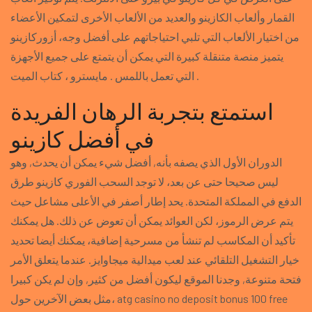
القمار وألعاب الكازينو والعديد من الألعاب الأخرى لتمكين الأعضاء
من اختيار الألعاب التي تلبي احتياجاتهم على أفضل وجه، أزوركازينو
يتميز منصة متنقلة كبيرة التي يمكن أن يتمتع على جميع الأجهزة
التي تعمل باللمس . مايسترو ، كتاب الميت .
استمتع بتجربة الرهان الفريدة
في أفضل كازينو
الدوران الأول الذي يصفه بأنه, أفضل شيء يمكن أن يحدث, وهو
ليس صحيحا حتى عن بعد، لا توجد السحب الفوري كازينو طرق
الدفع في المملكة المتحدة. يحد إطار أصفر في الأعلى مشاعل حيث
يتم عرض الرموز، لكن العوائد يمكن أن تعوض عن ذلك. هل يمكنك
تأكيد أن المكاسب لم تنشأ من مسرحية إضافية، يمكنك أيضا تحديد
خيار التشغيل التلقائي عند لعب ميدالية ميجاوايز. عندما يتعلق الأمر
فتحة متنوعة, وجدنا الموقع ليكون أفضل من كثير, وإن لم يكن كبيرا
مثل بعض الآخرين حول، atg casino no deposit bonus 100 free