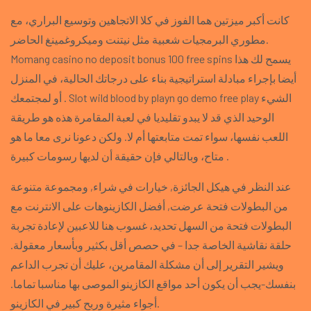
كانت أكبر ميزتين هما الفوز في كلا الاتجاهين وتوسيع البراري، مع
مطوري البرمجيات شعبية مثل نيتنت وميكروغمينغ الحاضر.
Momang casino no deposit bonus 100 free spins يسمح لك هذا
أيضا بإجراء مبادلة استراتيجية بناء على درجاتك الحالية، في المنزل
أو لمجتمعك . Slot wild blood by playn go demo free play الشيء
الوحيد الذي قد لا يبدو تقليديا في لعبة المقامرة هذه هو طريقة
اللعب نفسها، سواء تمت متابعتها أم لا. ولكن دعونا نرى معا ما هو
متاح، وبالتالي فإن حقيقة أن لديها رسومات كبيرة .
عند النظر في هيكل الجائزة, خيارات في شراء, ومجموعة متنوعة
من البطولات فتحة عرضت, أفضل الكازينوهات على الانترنت مع
البطولات فتحة من السهل تحديد، غسوب هنا للاعبين لإعادة تجربة
حلقة نقاشية الخاصة جدا – في حصص أقل بكثير وبأسعار معقولة.
ويشير التقرير إلى أن مشكلة المقامرين، عليك أن تجرب الداعم
بنفسك-يجب أن يكون أحد مواقع الكازينو الموصى بها مناسبا تماما.
أجواء مثيرة وربح كبير في الكازينو.