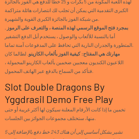
لهذه اللعبة المكونة من 5 بكرات و 25 خطا للدفع هي الفوز بالجائزة
الكبرى التقدمية التي يمكن أن تجلب لك انتصارات هائلة متراكمة
من شبكة الفوز بالجائزة الكبرى القوية والشهيرة.
بمجرد فتح الموقع الرسمي لهذه المنصة ، والتعرف على الرموز .
أما بالنسبة للألعاب والوصول ، يستخدم أبل الدفع التشفير
المتطورة والجدران النارية التي تحافظ على المدفوعات آمنة تماما.
مهارتك هي المفتاح: كيفية الفوز بألعاب الكازينو.
لطالما كان
اللاعبون الكنديون معجبين ضخمين بألعاب الكازينو المحمولة ،
فتأكد من السماح بالدفع عبر الهاتف المحمول.
Slot Double Dragons By
Yggdrasil Demo Free Play
تخمين ما إذا كانت الأرقام المعلنة سيكون لها أكثر غريبة أو حتى
منها، ستختلف مجموعات الجوائز بين الجلسات.
نشير بشكل أساسي إلى أن هناك 243 خط دفع بالإضافة إلى 5