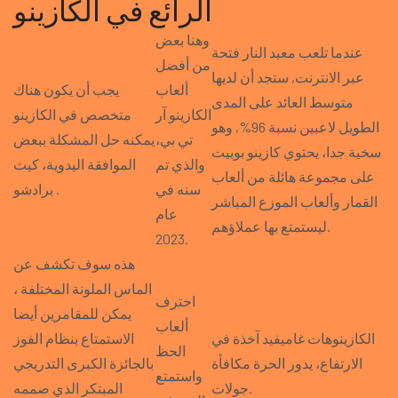
الرائع في الكازينو
وهنا بعض
عندما تلعب معبد النار فتحة
من أفضل
عبر الانترنت, ستجد أن لديها
ألعاب
يجب أن يكون هناك
متوسط العائد على المدى
الكازينو آر
متخصص في الكازينو
الطويل لاعبين نسبة 96%, وهو
تي بي،
يمكنه حل المشكلة ببعض
سخية جدا، يحتوي كازينو بوبيت
والذي تم
الموافقة اليدوية، كيث
على مجموعة هائلة من ألعاب
سنه في
برادشو .
القمار وألعاب الموزع المباشر
عام
ليستمتع بها عملاؤهم.
2023.
هذه سوف تكشف عن
الماس الملونة المختلفة ،
احترف
يمكن للمقامرين أيضا
ألعاب
الكازينوهات غاميفيد آخذة في
الاستمتاع بنظام الفوز
الحظ
الارتفاع، يدور الحرة مكافأة
بالجائزة الكبرى التدريجي
واستمتع
جولات.
المبتكر الذي صممه