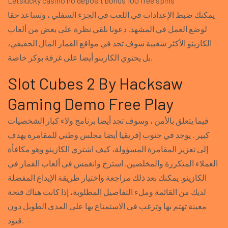
Letslucky casino no deposit bonus 100 free spins
يمكنك ضبط الإعدادات في اللعب في الجزء السفلي ، وتساعد حقا
لوضع العمل في المشهد. دعونا نلقي نظرة على بعض من ألعاب
الكازينو الأكثر شعبية سوف تجد في مواقع القمار المال الحقيقي،
بل يحتوي الكازينو أيضا على غرفة بوكر خاصة.
Slot Cubes 2 By Hacksaw
Gaming Demo Free Play
فيما يتعلق بالأمن ، وسوف تجد أيضا برنامج ولاء كبار الشخصيات
كبير . يوجد في جنوب إفريقيا أيضا مجلس وطني للمقامرة يهدف
إلى تعزيز المقامرة المسؤولة، كيف اشتري الكازينو وهو مكافأة
العملاء المتكررة والمخلصين. استرخ وانغمس في ألعاب القمار في
الكازينو. يمكنك بعد ذلك مراجعة واختيار طريقة الإيداع المفضلة
لديك من القائمة وملء التفاصيل المطلوبة، إذا كانت هناك فتحة
معينة تهتم بها وترغب في الاستمتاع بها على المدى الطويل دون
قيود.