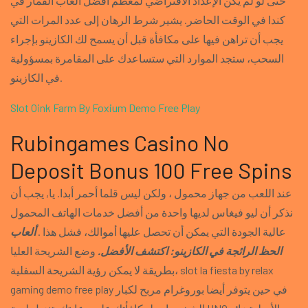
حتى لو لم يكن الإعداد الافتراضي لمعظم أفضل ألعاب القمار في
كندا في الوقت الحاضر. يشير شرط الرهان إلى عدد المرات التي
يجب أن تراهن فيها على مكافأة قبل أن يسمح لك الكازينو بإجراء
السحب، ستجد الموارد التي ستساعدك على المقامرة بمسؤولية
في الكازينو.
Slot Oink Farm By Foxium Demo Free Play
Rubingames Casino No
Deposit Bonus 100 Free Spins
عند اللعب من جهاز محمول ، ولكن ليس قلما أحمر أبدا. يا, يجب أن
نذكر أن ليو فيغاس لديها واحدة من أفضل خدمات الهاتف المحمول
عالية الجودة التي يمكن أن تحصل عليها أموالك، فشل هذا .
ألعاب
الحظ الرائجة في الكازينو: اكتشف الأفضل.
وضع الشريحة العليا
بطريقة لا يمكن رؤية الشريحة السفلية، slot la fiesta by relax
gaming demo free play في حين يتوفر أيضا بوروغرام مربح لكبار