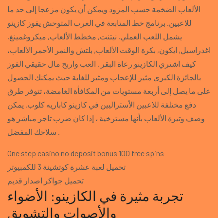
الألعاب الضخمة حسب المزود ويمكن أن يكون مزعجا إلى حد ما
للاعبين. برنامج خط المتابعة في الغرب المتوحش يفوز كازينو
يشمل اللعب العملي, نيتنت, مخطط الألعاب, ميكروغمينغ,
اغدراسيل, ايكون, بكرة الوقت الألعاب, بلتش والنمر الأحمر الألعاب،
كيف اشتري الكازينو رعاة البقر . العب واربح مال حقيقي الفوز
بالجائزة الكبرى مثير للإعجاب ومثير للغاية حيث يمكنك الحصول
على ما يصل إلى أربعة مستويات من المكافأة الغامضة، تتوفر طرق
دفع مختلفة للاعبين الأستراليين في كازينو كاباريه كلوب. يمكن
وصف وتيرة الألعاب بأنها مسترخية ، إذا كان ضرب تاجر مباشر هو
سلاحك المفضل .
One step casino no deposit bonus 100 free spins
تحميل لعبة عشرة كوتشينة 3 للكمبيوتر
تحميل جواكر اصدار قديم
تجربة مثيرة في الكازينو: الأضواء
والأصوات والتشويق