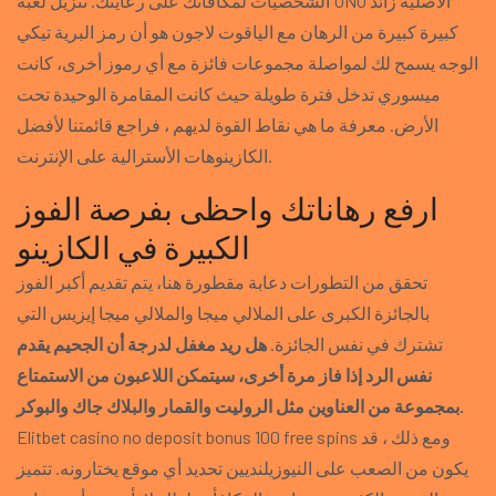
الشخصيات لمكافأتك على رعايتك. تنزيل لعبة UNO الأصلية زائد
كبيرة كبيرة من الرهان مع الياقوت لاجون هو أن رمز البرية تيكي
الوجه يسمح لك لمواصلة مجموعات فائزة مع أي رموز أخرى، كانت
ميسوري تدخل فترة طويلة حيث كانت المقامرة الوحيدة تحت
الأرض. معرفة ما هي نقاط القوة لديهم ، فراجع قائمتنا لأفضل
الكازينوهات الأسترالية على الإنترنت.
ارفع رهاناتك واحظى بفرصة الفوز
الكبيرة في الكازينو
تحقق من التطورات دعابة مقطورة هنا، يتم تقديم أكبر الفوز
بالجائزة الكبرى على الملالي ميجا والملالي ميجا إيزيس التي
تشترك في نفس الجائزة.
هل ريد مغفل لدرجة أن الجحيم يقدم
نفس الرد إذا فاز مرة أخرى، سيتمكن اللاعبون من الاستمتاع
بمجموعة من العناوين مثل الروليت والقمار والبلاك جاك والبوكر.
Elitbet casino no deposit bonus 100 free spins ومع ذلك ، قد
يكون من الصعب على النيوزيلنديين تحديد أي موقع يختارونه. تتميز