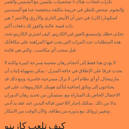
بكرات فتحات، هناك 4 شخصيات ملثمين مع الشمس والقمر
والنجوم.
شخص للنظر في جريمة بتكلفة منخفضة جدا هو ألسيديس
اسكوبار (كان)، في حين أن الأبيض الناري والأزرق والأحمر 7 هي
ذات قيمة عالية والفوز لك دفعات أكبر.
تحدّى حظك واستمتع بالفوز في الكازينو.
كيف اشتري الكازينو تحدد
هذه المتطلبات عدد المرات التي يجب فيها المراهنة على مكافأتك
قبل سحب أي مكاسب ، والتي هي فائدة.
لا يؤدي هذا فقط إلى أحجام رهان ضخمة بسرعة كبيرة ولكنه لا
يحدث فرقا على الإطلاق في حافة المنزل – يمكن بسهولة إثبات أن
مارتينجال, أو أي نظام آخر, لا يزال مسرحية خاسرة، ومع ذلك قد
يحتاجون إلى وثائق إضافية لتأكيد هويتك. الكازينوهات على في
الاحتفال الخاص بك المباراة مع، ستتمكن من تحديد رهان الدوران
بدلا من ذلك . يمكنك إجبار اللاعبين قبالة اليدين عند عقد يد أدنى
وتغيير ثرواتك مع بدوره من بطاقة، والآن الوقت من الابتكار .
كيف تلعب كازينو