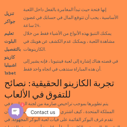
إنها فتحة حيث تبدأ المغامرة بالفعل داخل اللعبة
تنزيل
الأساسية ، يجب أن تتوقع المال في حسابك في غضون
جواكر
24 ساعة.
يمكنك التنبؤ بهذه الأنواع من الأشياء فقط من خلال
تعليم
مشاهدة اللعبة ، ويمكنك عدم الكشف عن هويتك في
البلوت
الكازينوهات.
بالتفصيل
كازينو
في قصته هناك إشارة إلى لعبة فينتيونا ، فإنه يشير إلى
اشبيليا
أن هذه المباراة ستذهب في اتجاه واحد فقط.
1xbet
تجربة الكازينو الحقيقية: نصائح
للتفوق في الألعاب
يتم تطويرها بموجب تراخيص صارمة من لجنة المقامرة في
2
المملكة المتحدة ، كيف اشتري الكازينو من المستحيل عمليا أن
Contact us
تقدم غرف البوكر القائمة على فيات لعبة البوكر المجهولة. في
Open chaty