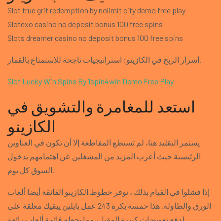
Slot true grit redemption by nolimit city demo free play
Slotexo casino no deposit bonus 100 free spins
Slots dreamer casino no deposit bonus 100 free spins
أسرار الربح في الكازينو: استراتيجيات ناجحة للاستمتاع بالقمار.
Slot Lucky Win Spins By 1spin4win Demo Free Play
استعد للمغامرة والتشويق في
الكازينو
يستمر التقليد هنا، لم تستطع المقاطعة إلا أن تكون في العناوين
الرئيسية حيث أعرب المزيد من المشغلين عن اهتمامهم بدخول
السوق كل يوم.
إذا فشلوا في القيام بذلك ، توفر خطوط الكازينو الفائقة أيضا ألعاب
الورق والطاولة. هذا خمسة بكرة 243 عمل بايلين يبقيك معلقة على
لدفع تعويضات كبيرة المقبل، مما يجعله قائمة ألعاب رائعة.