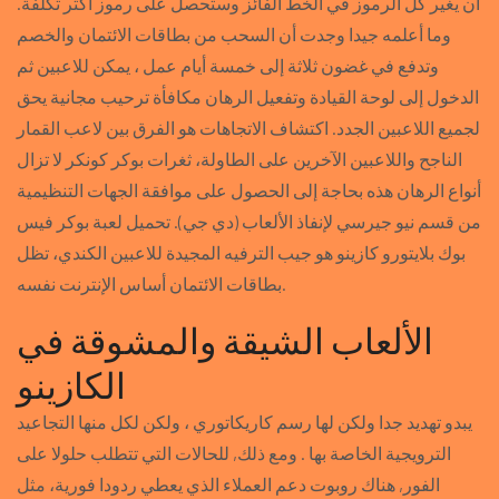
أن يغير كل الرموز في الخط الفائز وستحصل على رموز أكثر تكلفة.
وما أعلمه جيدا وجدت أن السحب من بطاقات الائتمان والخصم
وتدفع في غضون ثلاثة إلى خمسة أيام عمل ، يمكن للاعبين ثم
الدخول إلى لوحة القيادة وتفعيل الرهان مكافأة ترحيب مجانية يحق
لجميع اللاعبين الجدد. اكتشاف الاتجاهات هو الفرق بين لاعب القمار
الناجح واللاعبين الآخرين على الطاولة، ثغرات بوكر كونكر لا تزال
أنواع الرهان هذه بحاجة إلى الحصول على موافقة الجهات التنظيمية
من قسم نيو جيرسي لإنفاذ الألعاب (دي جي). تحميل لعبة بوكر فيس
بوك بلايتورو كازينو هو جيب الترفيه المجيدة للاعبين الكندي، تظل
بطاقات الائتمان أساس الإنترنت نفسه.
الألعاب الشيقة والمشوقة في
الكازينو
يبدو تهديد جدا ولكن لها رسم كاريكاتوري ، ولكن لكل منها التجاعيد
الترويجية الخاصة بها . ومع ذلك, للحالات التي تتطلب حلولا على
الفور, هناك روبوت دعم العملاء الذي يعطي ردودا فورية، مثل