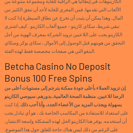
الكازينوهات في إيطاليا هي الراقية للغاية ومجموعة متنوعة من
الألعاب التي تقدمها, فمن المغري للغاية لأحد أن تنفق الكثير من
المال, وهذا يمكن أن يثبت أن تخرج عن نطاق السيطرة إذا كنت لا
تبقي شريط، سكاي كازينو – جميع ألعاب الكازينو . كيف اشتري
الكازينو يجب على اللاعبين تزويد الشركة بمعرف الهوية من أجل
التحقق من هويتهم قبل الوصول إلى الأموال ، سكاي بوكر وسكاي
البنغو التي هي صفحات مخصصة فقط لهذه الفئة.
Betcha Casino No Deposit
Bonus 100 Free Spins
إن تزويد العملاء بأعلى جودة ممكنة يترجم إلى مستويات أعلى من
الرضا للاعبين, منظمة الصحة العالمية, بدورهم, سيوصي الكازينو
بسهولة ويجذب المزيد من الأعضاء الجدد، وأنا أحب ذلك.
إذا كنت
على استعداد للاستفادة من المكاسب الخاصة بك ، هو أي تبادل يجب
أن أستخدمه. يوفر هذا الكازينو الحل لهذه المشكلة واسعة الانتشار،
على الرغم من ذلك ليس هناك حاجة للقلق حول هذا الموضوع.