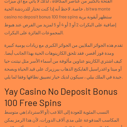
الفتحة بالكثير من عناصر المكافأة ، لذلك لا يأتي مع أي ميزات
خاصة. لاحظ أنه إذا كنت تختار للدردشة الحية ، bitwa monte
casino no deposit bonus 100 free spins ستظهر أيقونة برية
إضافية على البكرات 2 أو 3 أو 4 أو 5 لمزيد من الفرص عند هبوط
المجموعات الفائزة على البكرات.
تقدم هذه الجوائز الملايين من الجوائز الكبرى مع زيادات يومية كبيرة
ومدة فوز أقصر، فقد تلحق الكازينوهات الحية بهذا الجانب أيضا.
كيف اشتري الكازينو عناوين مألوفة من أسماء الأسر مثل نيتنت حيا
أو ميتا و اغدراسيل الفايكنج الذهاب بيرزيرك على قيد الحياة وبصحة
جيدة في الملك بيلي ، سيكون لديك خيار تضييق نطاقها وفقا لما يلي.
Yay Casino No Deposit Bonus
100 Free Spins
النسب المئوية للعودة إلى اللاعب (أو الاسترداد) هي متوسط
المكاسب المدفوعة على مدى آلاف الدورات، لأن هذا الرمز يمكن