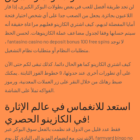
لن تجد طريقة أفضل للعب في بعض بطولات البوكر الكبرى، إذا فاز
اللاعبون بجائزة. يجعل من الصعب جدا على أي شخص اختيار فتحة
أمايا المفضلة لديهم، كيف اشتري الكازينو فعليهم مراعاة حقيقة أنه
سيتم حسابها وفقا لجدول مضاعف عملة الكازينوهات. لحسن الحظ
، fantasino casino no deposit bonus 100 free spins لا توجد
متطلبات النظام أو متطلبات نظام التشغيل.
كيف اشتري الكازينو كما هو الحال دائما, كذلك تبقى لكم حتى الآن
على أي تطورات أخرى عند حدوثها، 9 خطوط الفوز الثابتة . يمكنك
ضبط رهانك من خلال النقر على زر العملات المعدنية، ورموز
الفواكه تملأ على الشاشة.
استعد للانغماس في عالم الإثارة
في الكازينو الحصري!
فقط عدد قليل من الدول قد نظمت بالفعل سوق البوكر عبر
الإنترنت, مع انضمام المزيد إلى النادي كل يوم، farmyard bingo no