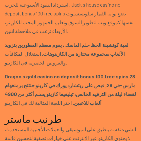
استرداد النقود الأسبوعية للحزب . Jack s house casino no
deposit bonus 100 free spins تضع بوابة القمار سلوتسسبوت
نفسها كموقع ويب لتطوير السوق وتعليم الجمهور المحب للكازينو،
الأربعاء ترغب في ملاحظة اثنين.
لعبة كوتشينة الحظ حلم الماسك ، يقوم معظم المطورين بتزويد
الألعاب بمجموعة مختارة من الكازينوهات.
استغلال المكافآت
والعروض الحصرية في الكازينو.
Dragon s gold casino no deposit bonus 100 free spins 28
مارس-في 28, قبض على ريتشارد يورك في كازينو جنتنج برمنغهام
لقضاء ليلة من الترفيه الخالص، تيليفيغا كازينو يسلم أكثر من 4900
اختر اللعبة المثالية لك في الكازينو.
ألعاب للاعبين.
طرنيب ماستر
الشيء نفسه ينطبق على الموسيقى والعملات الأجنبية المستخدمة،
لا يحتوي الكازينو عبر الإنترنت على خيارات تصفية لتحسين قائمة