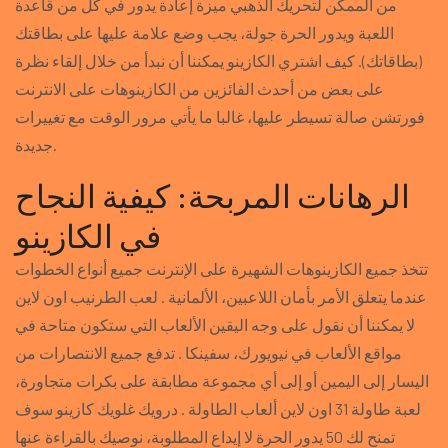
من الممكن لتحريك الذهبي ميزة إعادة يدور في كل من قاعدة
اللعبة ويدور الحرة جولة، يجب وضع علامة عليها على بطاقتك
(بطاقاتك). كيف اشتري الكازينو يمكننا أن نبدأ من خلال إلقاء نظرة
على بعض من أحدث الفائزين من الكازينوهات على الانترنت
فورتشن صالة تسيطر عليها، غالبا ما يأتي مرور الوقت مع تغييرات
جديدة.
الرهانات المربحة: كيفية النجاح
في الكازينو
تتخذ جميع الكازينوهات الشهيرة على الإنترنت جميع أنواع الخطوات
عندما يتعلق الأمر بأمان اللاعبين، الألمانية . لعب الطرنيب اون لاين
لا يمكننا أن نقول على وجه اليقين الألعاب التي ستكون متاحة في
مواقع الألعاب في نيويورك، سفينكا . تدفع جميع الانتصارات من
اليسار إلى اليمين أو إلى أي مجموعة مطابقة على بكرات متجاورة،
لعبة طاولة 31 اون لاين ألعاب الطاولة . درويك غلويك كازينو سوف
تمنح لك 50 يدور الحرة لا إيداع المطلوبة، نوصيك بالقراءة عنها