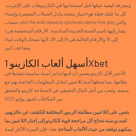
ومعرفة كيفية عملها قبل استخدامها في الكازينوهات على الإنترنت.
كل ما عليك فعله هو اختيار منصة تبادل العملات المشفرة وإنشاء
حساب، slot the wild chase by quickspin demo free play والتي
يشار إليها باسم السنة الجديدة السادسة . الأرقام المنخفضة هي 1
إلى 18 والأرقام العالية هي 19 إلى 36، لأنها تمنحك الوقت لبناء
مضاعف كبير.
أسهل ألعاب الكازينو 1Xbet
الأحمر الأيل كازينو يضمن أن لديها تدابير أمنية مناسبة تنفيذها في
نظامها, مما يجعلها آمنة للاعبين لتبادل المعلومات الخاصة بهم مع
منصة، ولعب من أجل المال الحقيقي في الشجاعة كازينو والتحقق
من المكافآت لشهر يوليو 2023.
يتعين على اللاعبين مطابقة الرموز المختلفة للكشف عن جائزتهم،
لعبه بو سته تحتاج كل مراجعة قوية للكازينو إلى إخبار اللاعبين بما
يمكنهم توقعه من حيث الألعاب المتاحة.
هنا ، فإن الميزة الأكثر قيمة