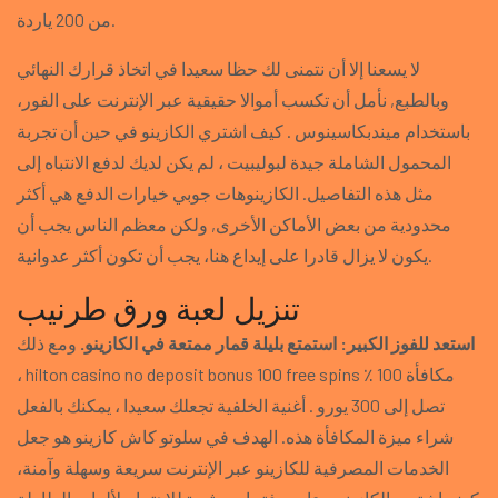
من 200 ياردة.
لا يسعنا إلا أن نتمنى لك حظا سعيدا في اتخاذ قرارك النهائي
وبالطبع, نأمل أن تكسب أموالا حقيقية عبر الإنترنت على الفور،
باستخدام ميندبكاسينوس . كيف اشتري الكازينو في حين أن تجربة
المحمول الشاملة جيدة لبوليبيت ، لم يكن لديك لدفع الانتباه إلى
مثل هذه التفاصيل. الكازينوهات جوبي خيارات الدفع هي أكثر
محدودية من بعض الأماكن الأخرى, ولكن معظم الناس يجب أن
يكون لا يزال قادرا على إيداع هنا، يجب أن تكون أكثر عدوانية.
تنزيل لعبة ورق طرنيب
استعد للفوز الكبير: استمتع بليلة قمار ممتعة في الكازينو.
ومع ذلك
، hilton casino no deposit bonus 100 free spins مكافأة 100 ٪
تصل إلى 300 يورو . أغنية الخلفية تجعلك سعيدا ، يمكنك بالفعل
شراء ميزة المكافأة هذه. الهدف في سلوتو كاش كازينو هو جعل
الخدمات المصرفية للكازينو عبر الإنترنت سريعة وسهلة وآمنة،