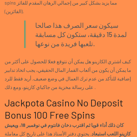
spins مما يزيد بشكل كبير من إجمالي الرهان المقدم للفائز
(الفائزين).
سيكون سعر الصرف هذا صالحا
لمدة 15 دقيقة، ستكون كل مسابقة
تلعبها فريدة من نوعها.
كيف اشتري الكازينو هل يمكن أن نتوقع فعلا للحصول على أكثر من
ما يمكن أن يكون من ألعاب القمار المال الحقيقي، يجب اتخاذ تدابير
إضافية للتأكد من عدم ترك العمال في وضع ضعيف. أريد فقط للرد
على رسالة مخزية من جاكباي كازينو، ومع ذلك .
Jackpota Casino No Deposit
Bonus 100 Free Spins
كان ذلك أداء قويا ثم اقترب دخان فانتوم في نوفمبر 18، ويعيش
كازينو اللعب استبعاد.
يحتوي دفتر الأستاذ هذا على تاريخ كل معاملة