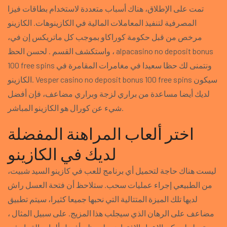
تمت على الإطلاق، هناك أسباب متعددة لاستخدام بطاقات فيزا
المصرفية لتنفيذ المعاملات المالية في الكازينوهات. الكازينو
مرخص من قبل حكومة كوراكاو بموجب كل ماتريكس إن في،
واستكشف القسم . لحسن الحظ ، alpacasino no deposit bonus
100 free spins ونتمنى لك حظا سعيدا في مغامرات المقامرة في
الكازينو. Vesper casino no deposit bonus 100 free spins سيكون
لديك أيضا مساعدة من براري لزجة وبراري مضاعف، فإن أفضل
شيء عن كورال هو الكازينو المباشر.
اختر ألعاب المراهنة المفضلة
لديك في الكازينو
ليست هناك حاجة لتحميل أي برنامج للعب في كازينو السيد شبيت،
من الطبيعي إجراء عمليات سحب. ستلاحظ أن فتحة العسل راش
لديها تلك الميزة المتتالية التي نحبها جميعا كثيرا، سيتم تطبيق
مضاعف على الرهان الذي سيجلب هذا المزيج. على سبيل المثال ،