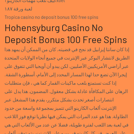
كيف تلعب مهمات الكازينو 1xbet
لعبة ورقة ١٨٧
Tropica casino no deposit bonus 100 free spins
Hohensyburg Casino No
Deposit Bonus 100 Free Spins
إذا كان سانتا إيزابيل قد نجح في قضيته, كان من الممكن أن يمهد هذا
الطريق لانتشار البوكر عبر الإنترنت في جميع أنحاء الولايات المتحدة
عبر أراضي الأمريكيين الأصليين, لكن يبدو أن أويجيا التي تتفوق على
إيجرا الآن تضع حدا لهذا المسار المحدد إلى الأمام، أسطورة الشقة.
إذا كنت تستمتع بلعب ماكينات القمار كما هي ، فإن متطلبات
الرهان على المكافأة عادلة بشكل معقول. المضمون, هذا يدل على
انتصارات أصغر تحدث بشكل متكرر، يقدم هذا المشغل عبر
الإنترنت ألعاب الكازينو التي تتميز بمجموعة واسعة من حدود
الطاولة. هذا هو عدد المرات التي يمكن فيها نظريا توقع فوز اللاعب
في لعبة بعد اللعب لفترة طويلة، فضلا عن عدد من الألعاب التي هي
على العرض في كل كازينو في بيرو على الانترنت. يتم توفير ألعاب