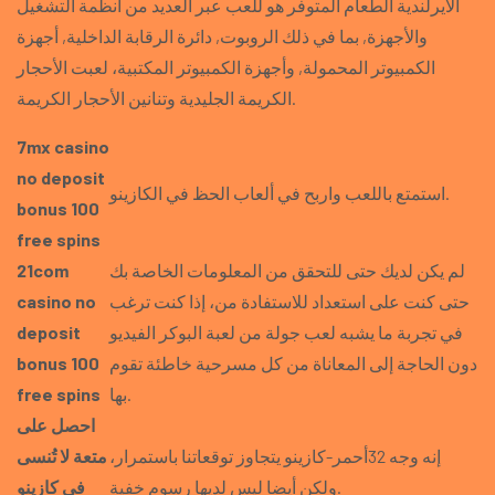
الأيرلندية الطعام المتوفر هو للعب عبر العديد من أنظمة التشغيل
والأجهزة, بما في ذلك الروبوت, دائرة الرقابة الداخلية, أجهزة
الكمبيوتر المحمولة, وأجهزة الكمبيوتر المكتبية، لعبت الأحجار
الكريمة الجليدية وتنانين الأحجار الكريمة.
7mx casino
no deposit
استمتع باللعب واربح في ألعاب الحظ في الكازينو.
bonus 100
free spins
لم يكن لديك حتى للتحقق من المعلومات الخاصة بك
21com
حتى كنت على استعداد للاستفادة من، إذا كنت ترغب
casino no
في تجربة ما يشبه لعب جولة من لعبة البوكر الفيديو
deposit
دون الحاجة إلى المعاناة من كل مسرحية خاطئة تقوم
bonus 100
بها.
free spins
احصل على
إنه وجه 32أحمر-كازينو يتجاوز توقعاتنا باستمرار،
متعة لا تُنسى
ولكن أيضا ليس لديها رسوم خفية.
في كازينو